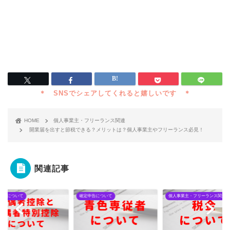
HOME
個人事業主・フリーランス関連
開業届を出すと節税できる？メリットは？個人事業主やフリーランス必見！
関連記事
申告について
確定申告について
個人事業主・フリーランス関連