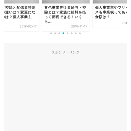
偶者控除と配偶者特別
青色事業専従者給与・控
個人事業主やフリー
除の違いは？変更にな
除とは？家族に給料を払
スも事業税ってある
たのは？個人事業主
って節税できる！いく
金額は？
.
ら...
2018-
2019-02-17
2018-11-17
スポンサーリンク