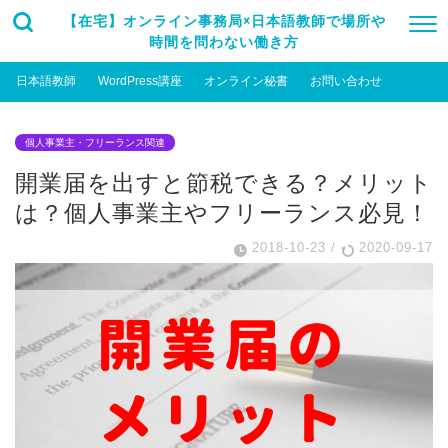
【在宅】オンライン事務局×日本語教師で場所や
時間を問わない働き方
日本語教師
WordPress講座
オンライン秘書
お問い合わせ
個人事業主・フリーランス関連
開業届を出すと節税できる？メリット
は？個人事業主やフリーランス必見！
2018-10-23
/
2020-09-17