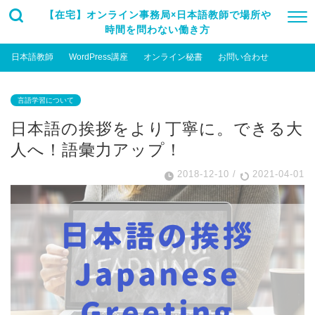
【在宅】オンライン事務局×日本語教師で場所や
時間を問わない働き方
日本語教師
WordPress講座
オンライン秘書
お問い合わせ
言語学習について
日本語の挨拶をより丁寧に。できる大
人へ！語彙力アップ！
2018-12-10
/
2021-04-01