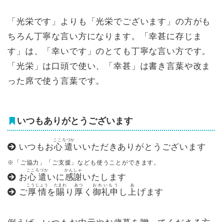
「光栄です」よりも「光栄でございます」の方がも
ちろん丁寧な言い方になります。「幸甚に存じま
す」は、「幸いです」のとても丁寧な言い方です。
「光栄」は口頭で使い、「幸甚」は書き言葉や改ま
った席で使う言葉です。
いつもありがとうございます
こころづか
いつもお
心遣
いいただきありがとうございます
※「ご協力」「ご支援」なども使うことができます。
こころづか
かんしゃ
お
心遣
いに
感謝
いたします
こうじょう
たまわ
あつ
おれいもう
あ
ご
厚情
を
賜
り
厚
く
御礼申
し
上
げます