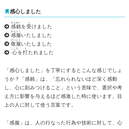
感心しました
かんめい
う
感銘
を
受
けました
かんぷく
感服
いたしました
けいふく
敬服
いたしました
こころ
う
心
を
打
たれました
「感心しました」を丁寧にするとこんな感じでしょ
うか？「感銘」は、「忘れられないほど深く感動
し、心に刻みつけること」という意味で、選択や考
え方に影響を与えるほど感激した時に使います。目
上の人に対して使う言葉です。
「感服」は、人の行なった行為や技術に対して、心