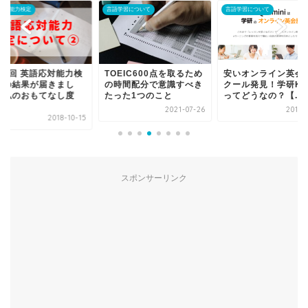
応対能力検定
言語学習について
言語学習について
第3回 英語応対能力検
TOEIC600点を取るため
安いオンライン英会
」の結果が届きまし
の時間配分で意識すべき
クール発見！学研Kim
！私のおもてなし度
たった1つのこと
ってどうなの？【...
.
2021-07-26
2019-
2018-10-15
スポンサーリンク