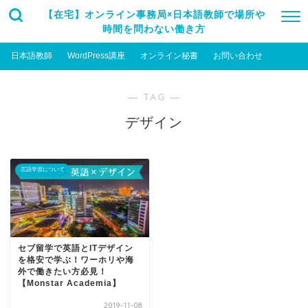
【在宅】オンライン事務局×日本語教師で場所や
時間を問わない働き方
日本語教師
WordPress講座
オンライン秘書
お問い合わせ
― TAG ―
デザイン
言語学習について
セブ留学で英語とITデザイン
を格安で学ぶ！ワーホリや海
外で働きたい方必見！
【Monstar Academia】
2019-11-08