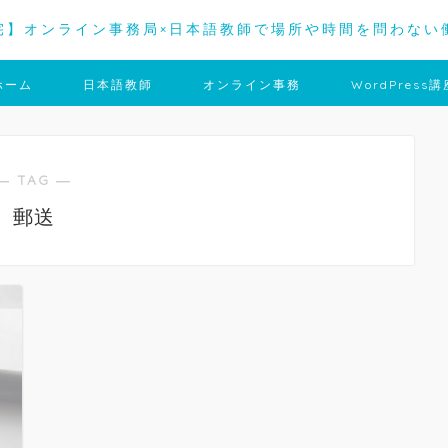
宅】オンライン事務局×日本語教師で場所や時間を問わない
ホーム
日本語教師
オンライン事務
WordPress講
― TAG ―
郵送