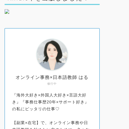
オンライン事務×日本語教師 はる
修行中
『海外大好き×外国人大好き×言語大好
き』『事務仕事歴20年×サポート好き』
の私にピッタリの仕事♡
【副業×在宅】で、オンライン事務や日