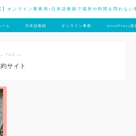
宅】オンライン事務局×日本語教師で場所や時間を問わない
ホーム
日本語教師
オンライン事務
WordPress講
― TAG ―
予約サイト