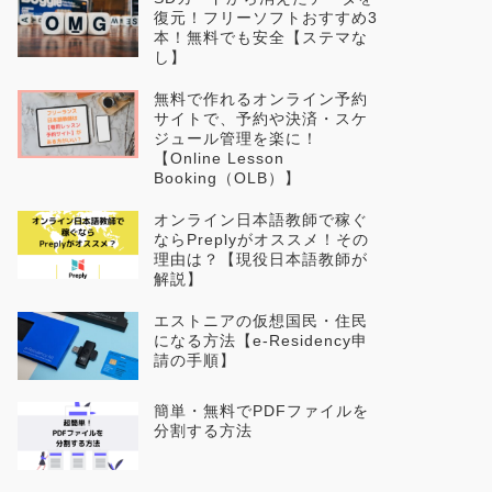
復元！フリーソフトおすすめ3
本！無料でも安全【ステマな
し】
無料で作れるオンライン予約
サイトで、予約や決済・スケ
ジュール管理を楽に！
【Online Lesson
Booking（OLB）】
オンライン日本語教師で稼ぐ
ならPreplyがオススメ！その
理由は？【現役日本語教師が
解説】
エストニアの仮想国民・住民
になる方法【e-Residency申
請の手順】
簡単・無料でPDFファイルを
分割する方法