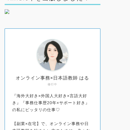
オンライン事務×日本語教師 はる
修行中
『海外大好き×外国人大好き×言語大好
き』『事務仕事歴20年×サポート好き』
の私にピッタリの仕事♡
【副業×在宅】で、オンライン事務や日