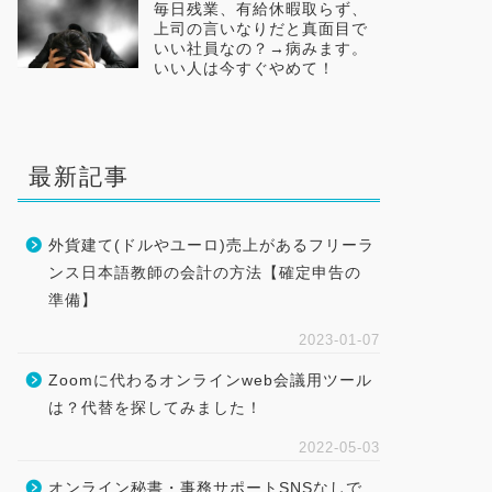
毎日残業、有給休暇取らず、
上司の言いなりだと真面目で
いい社員なの？→病みます。
いい人は今すぐやめて！
最新記事
外貨建て(ドルやユーロ)売上があるフリーラ
ンス日本語教師の会計の方法【確定申告の
準備】
2023-01-07
Zoomに代わるオンラインweb会議用ツール
は？代替を探してみました！
2022-05-03
オンライン秘書・事務サポートSNSなしで